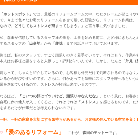
「ホットスポット」
では、最近のリフォームブームの中、なぜクレームが起こりや
で、今まで色々なお宅のリフォームをさせて頂いた経験から、リフォーム作業は、
なので、どうしてもストレスが溜まってしまう。」
と言う事に気づきました。
私、森田が信頼しているスタッフ達の事を、工事を始める前に、お客様にきちんと
するスタッフの
「出身地」
から
「趣味」
までお話させて頂いております。
例えば、私のスタッフで、すごく頑張りのきく若手がいます。それはもう、作業を
本人はお客様と話をすると人懐っこく評判がいいんです。しかし、なんと
「外見（
前もって、ちゃんと紹介しているので、お客様も外見だけで判断されるのではなく
いるから呼びやすいのです。さらに、何かあっても気軽にスタッフを呼べるという
業を進めていけるので、ストレスが軽減出来ているのです。
なるほど、
「こいつの顔はゴツいけど、頑張りやなんだな」
、という風に、お客さ
自宅に赤の他人が入ってくると、それはそれは
「ストレス」
を感じるものです。だ
をするだけが仕事だとは考えられないのです。
一軒、一軒の家庭を大切にする気持ちがあるから、お客様の住んでいる空間を良く
「愛のあるリフォーム」
♡
これが、
森田のモットー
です。