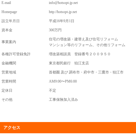
E-mail
info@hotsopt-jp.net
Homepage
http://hotsopt-jp.net
設立年月日
平成16年9月1日
資本金
300万円
住宅の増改築・建替え及び住宅リフォーム
事業案内
マンション等のリフォーム、その他リフォーム
各種許可登録免許
増改築相談員 登録番号２００９５０
金融機関
東京都民銀行 狛江支店
営業地域
首都圏 及び 調布市・府中市・三鷹市・狛江市
営業時間
AM9:00〜PM6:00
定休日
不定
その他
工事保険加入済み
アクセス