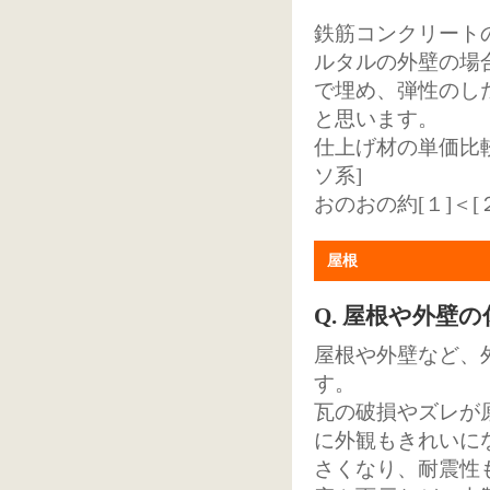
鉄筋コンクリート
ルタルの外壁の場
で埋め、弾性のし
と思います。
仕上げ材の単価比較
ソ系]
おのおの約[１]＜[
屋根
Q. 屋根や外壁
屋根や外壁など、
す。
瓦の破損やズレが
に外観もきれいに
さくなり、耐震性