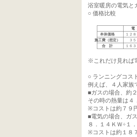
浴室暖房の電気と
○ 価格比較
電
本体価格
１２８
施工費（想定）
３５
合 計
１６３
※これだけ見れば
○ ランニングコス
例えば、４人家族
■ガスの場合、約
その時の熱量は４
※コストは約７９
■電気の場合、ガ
８．１４ＫＷ÷１
※コストは約１８