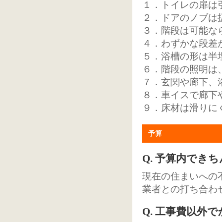
１．トイレの扉は
２．ドアのノブは
３．階段は可能な
４．わずかな段差
５．浴槽の形は半
６．階段の照明は
７．玄関や廊下、
８．車イスで廊下
９．床材は滑りに
予算
Q. 予算内でき
現在の住まいへの
業者との打ち合わ
Q. 工事費以外